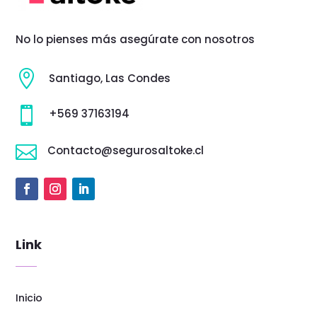
No lo pienses más asegúrate con nosotros

Santiago, Las Condes

+569 37163194

Contacto@segurosaltoke.cl
Link
Inicio