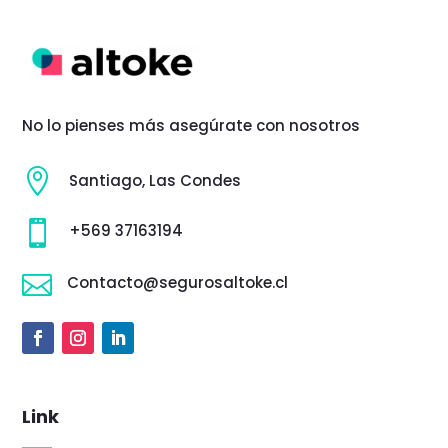
No lo pienses más asegúrate con nosotros

Santiago, Las Condes

+569 37163194

Contacto@segurosaltoke.cl
Link