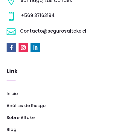

Santiago, Las Condes

+569 37163194

Contacto@segurosaltoke.cl
Link
Inicio
Análisis de Riesgo
Sobre Altoke
Blog