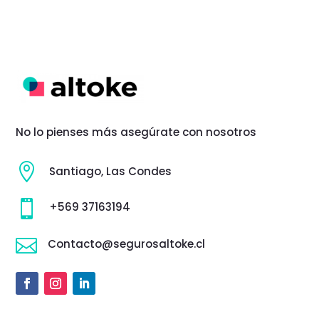
No lo pienses más asegúrate con nosotros

Santiago, Las Condes

+569 37163194

Contacto@segurosaltoke.cl